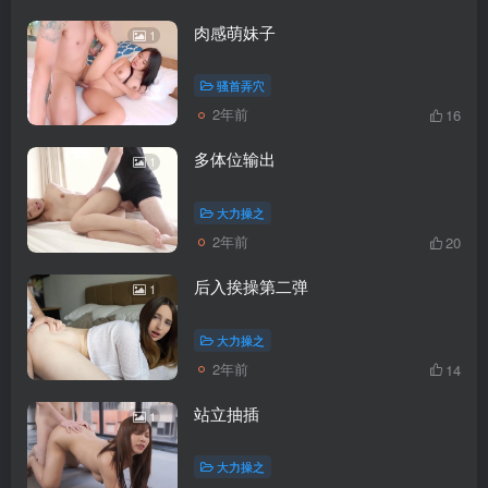
肉感萌妹子
1
骚首弄穴
2年前
16
多体位输出
1
大力操之
2年前
20
后入挨操第二弹
1
大力操之
2年前
14
站立抽插
1
大力操之