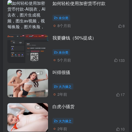
如何轻松使用加密货币付款
未分类
8个月前
8
我要赚钱（50%提成）
未分类
5个月前
133
叫得很骚
1
大力操之
2年前
17
白虎小骚货
1
大力操之
2年前
10