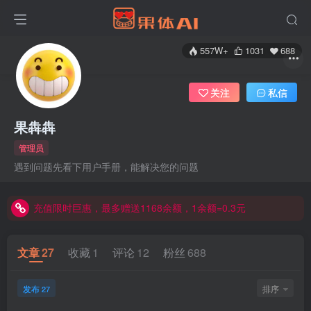
557W+
1031
688
关注
私信
果犇犇
管理员
遇到问题先看下用户手册，能解决您的问题
充值限时巨惠，最多赠送1168余额，1余额=0.3元
充值限时巨惠，最多赠送1168余额，1余额=0.3元
充值限时巨惠，最多赠送1168余额，1余额=0.3元
文章
27
收藏
1
评论
12
粉丝
688
发布
排序
27