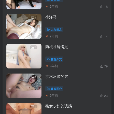
2年前
18
小洋马
1
大力操之
2年前
14
两根才能满足
1
骚首弄穴
2年前
79
洪水泛滥的穴
1
骚首弄穴
2年前
23
熟女少妇的诱惑
1