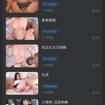
大力操之
2年前
12
爸爸操我
1
大力操之
2年前
12
站立位大力抽插
1
大力操之
2年前
15
白虎
1
极品身材
2年前
10
小母狗_玩具肉棒
1