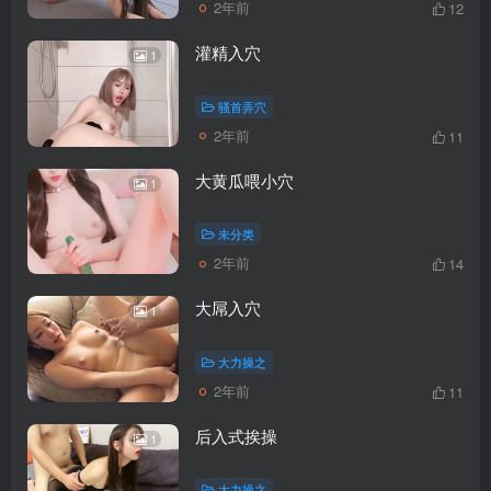
2年前
12
灌精入穴
1
骚首弄穴
2年前
11
大黄瓜喂小穴
1
未分类
2年前
14
大屌入穴
1
大力操之
2年前
11
后入式挨操
1
大力操之