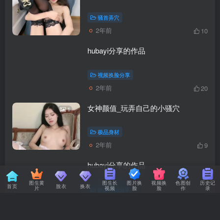
骚首弄穴
2年前
10
hubayi分享的作品
视频换脸分享
2年前
20
女神颜值_玩弄自己的小骚穴
1
极品身材
2年前
9
hubayi分享的作品
图生黄
图生长
图片换
视频换
色图创
历史记
首页
脫衣
换衣
片
视频
脸
脸
作
录
换脸作品分享
2年前
13