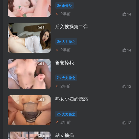
未分类
2年前
14
后入挨操第二弹
1
大力操之
2年前
14
爸爸操我
1
大力操之
2年前
12
熟女少妇的诱惑
1
大力操之
2年前
12
站立抽插
1