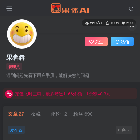
560W+
1035
690
关注
私信
果犇犇
管理员
充值限时巨惠，最多赠送1168余额，1余额=0.3元
遇到问题先看下用户手册，能解决您的问题
充值限时巨惠，最多赠送1168余额，1余额=0.3元
充值限时巨惠，最多赠送1168余额，1余额=0.3元
文章
27
收藏
1
评论
12
粉丝
690
发布
排序
27