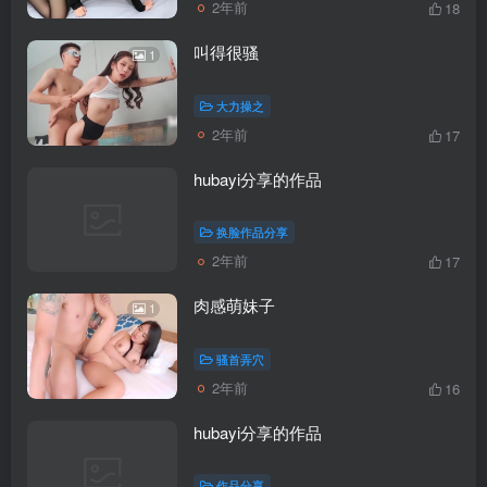
2年前
18
叫得很骚
1
大力操之
2年前
17
hubayi分享的作品
换脸作品分享
2年前
17
肉感萌妹子
1
骚首弄穴
2年前
16
hubayi分享的作品
作品分享