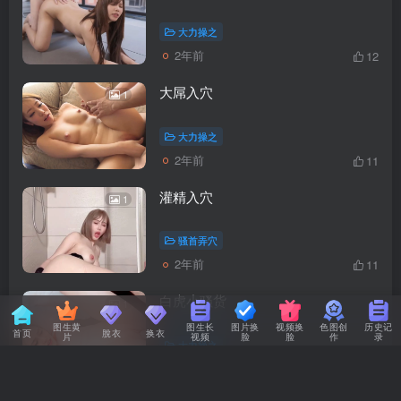
大力操之
2年前
12
大屌入穴
1
大力操之
2年前
11
灌精入穴
1
骚首弄穴
2年前
11
白虎小骚货
1
图生黄
图生长
图片换
视频换
色图创
历史记
首页
脫衣
换衣
片
视频
脸
脸
作
录
大力操之
2年前
10