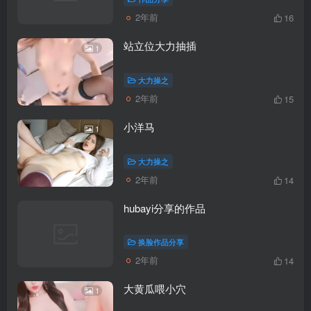
2年前
16
站立位大力抽插
1
大力操之
2年前
15
小洋马
1
大力操之
2年前
14
hubayi分享的作品
换脸作品分享
2年前
14
大黄瓜喂小穴
1