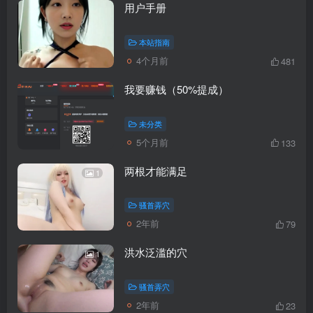
用户手册
本站指南
4个月前
481
我要赚钱（50%提成）
未分类
5个月前
133
两根才能满足
1
骚首弄穴
2年前
79
洪水泛滥的穴
1
骚首弄穴
2年前
23