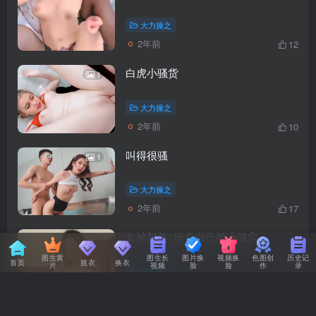
大力操之
2年前
12
白虎小骚货
1
大力操之
2年前
10
叫得很骚
1
大力操之
2年前
17
女神颜值_玩弄自己的小骚穴
1
图生黄
图生长
图片换
视频换
色图创
历史记
首页
脫衣
换衣
片
视频
脸
脸
作
录
极品身材
2年前
9