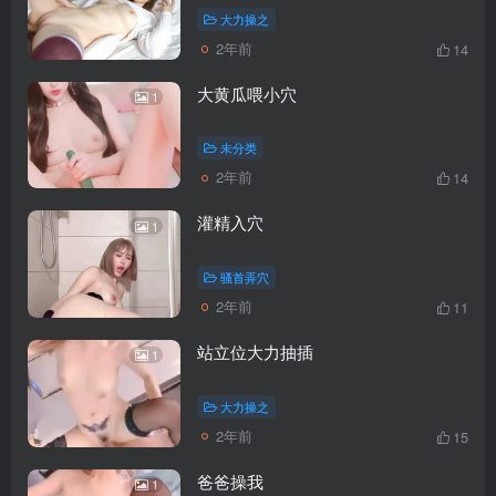
大力操之
2年前
14
大黄瓜喂小穴
1
未分类
2年前
14
灌精入穴
1
骚首弄穴
2年前
11
站立位大力抽插
1
大力操之
2年前
15
爸爸操我
1