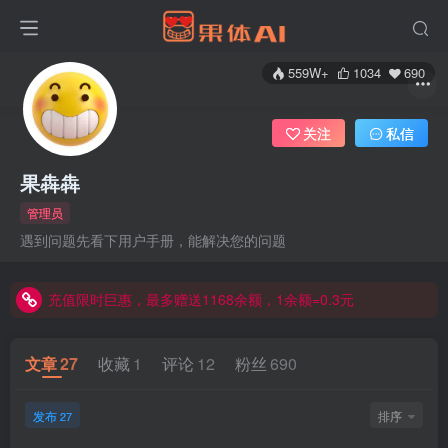
559W+
1034
690
关注
私信
果犇犇
管理员
充值限时巨惠，最多赠送1168余额，1余额=0.3元
遇到问题先看下用户手册，能解决您的问题
充值限时巨惠，最多赠送1168余额，1余额=0.3元
充值限时巨惠，最多赠送1168余额，1余额=0.3元
文章
27
收藏
1
评论
12
粉丝
690
发布
排序
27