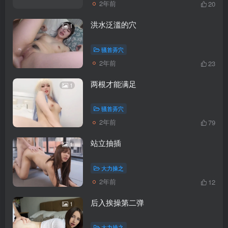
2年前
20
洪水泛滥的穴
1
骚首弄穴
2年前
23
两根才能满足
1
骚首弄穴
2年前
79
站立抽插
1
大力操之
2年前
12
后入挨操第二弹
1
大力操之