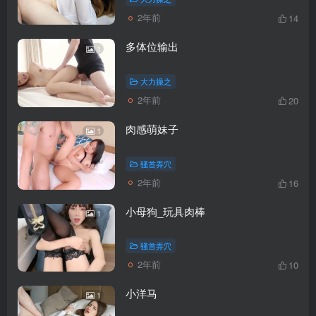
2年前
14
多体位输出
1
大力操之
2年前
20
肉感萌妹子
1
骚首弄穴
2年前
16
小母狗_玩具肉棒
1
骚首弄穴
2年前
10
小洋马
1