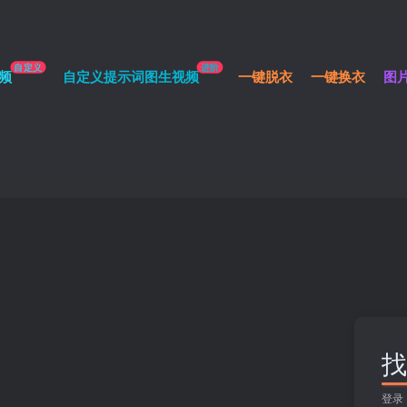
自定义
进阶
频
自定义提示词图生视频
一键脱衣
一键换衣
图
找
登录