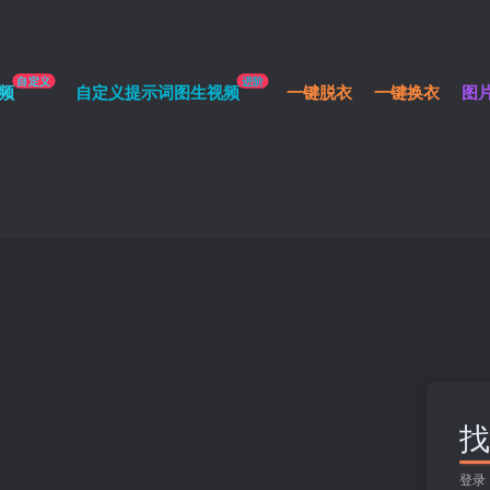
自定义
进阶
频
自定义提示词图生视频
一键脱衣
一键换衣
图
找
登录