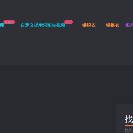
自定义
进阶
频
自定义提示词图生视频
一键脱衣
一键换衣
图
找
登录