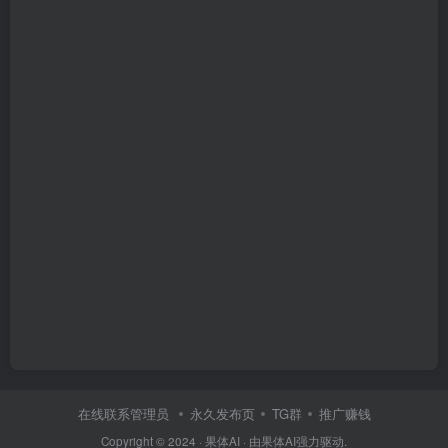
在线联系管理员
永久发布页
TG群
推广赚钱
Copyright © 2024 ·
果体AI
· 由
果体AI
强力驱动.