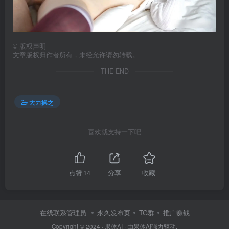
©
版权声明
文章版权归作者所有，未经允许请勿转载。
THE END
大力操之
喜欢就支持一下吧
点赞
14
分享
收藏
在线联系管理员
永久发布页
TG群
推广赚钱
Copyright © 2024 ·
果体AI
· 由
果体AI
强力驱动.