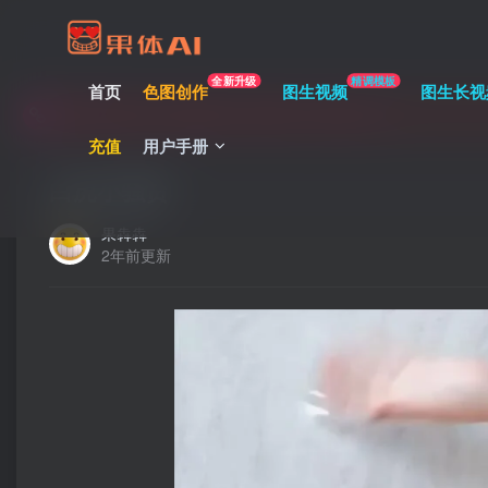
充值限时巨惠，最多赠送1168余额，1余额=0.3元
全新升级
精调模板
首页
色图创作
图生视频
图生长视
充值限时巨惠，最多赠送1168余额，1余额=0.3元
充值
用户手册
充值限时巨惠，最多赠送1168余额，1余额=0.3元
白虎小骚货
果犇犇
2年前更新