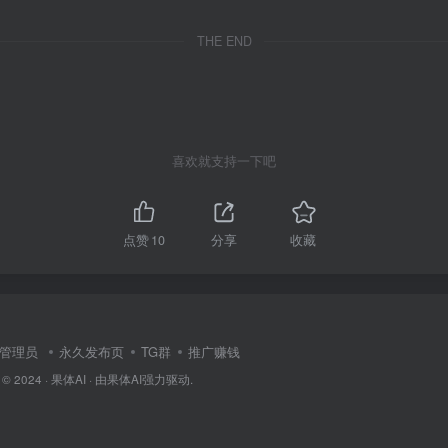
THE END
喜欢就支持一下吧
点赞
10
分享
收藏
管理员
永久发布页
TG群
推广赚钱
 © 2024 ·
果体AI
· 由
果体AI
强力驱动.