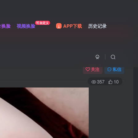
可自定义
片换脸
视频换脸
APP下载
历史记录
关注
私信
357
10