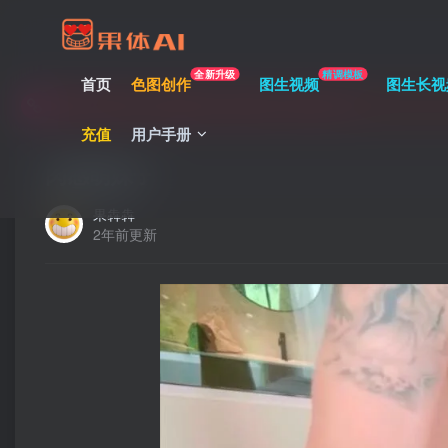
充值限时巨惠，最多赠送1168余额，1余额=0.3元
全新升级
精调模板
首页
色图创作
图生视频
图生长视
充值限时巨惠，最多赠送1168余额，1余额=0.3元
充值
用户手册
充值限时巨惠，最多赠送1168余额，1余额=0.3元
肉感萌妹子
果犇犇
2年前更新