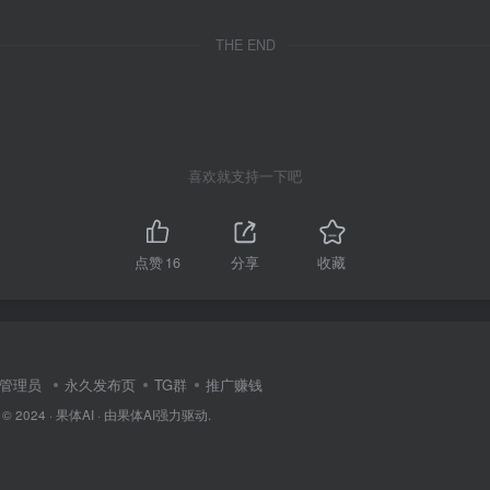
THE END
喜欢就支持一下吧
点赞
16
分享
收藏
管理员
永久发布页
TG群
推广赚钱
 © 2024 ·
果体AI
· 由
果体AI
强力驱动.