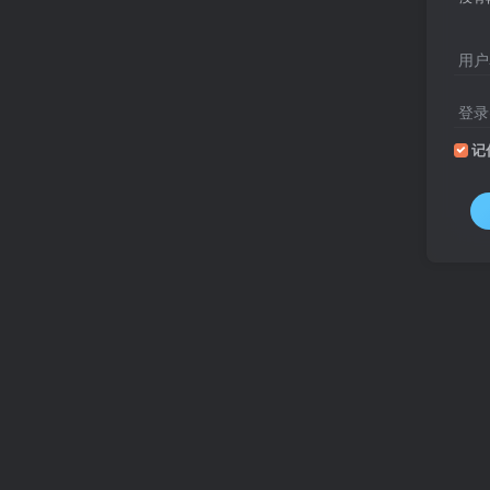
用户
登录
记