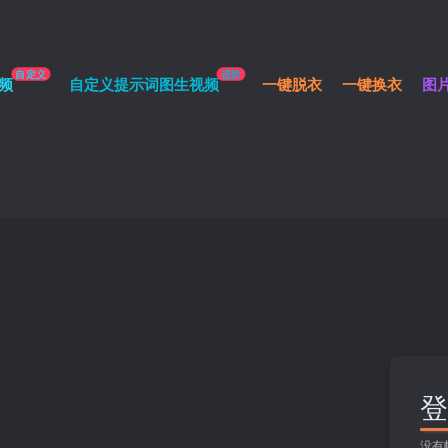
自定义
进阶
频
自定义提示词图生视频
一键脱衣
一键换衣
图
登
没有