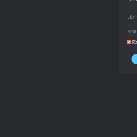
用户
登录
记