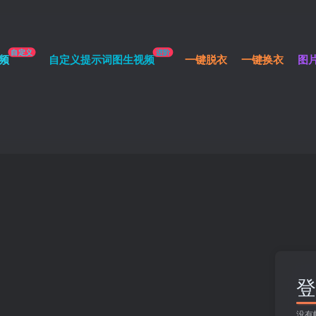
自定义
进阶
频
自定义提示词图生视频
一键脱衣
一键换衣
图
登
没有