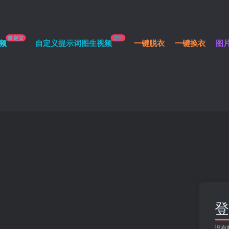
自定义
进阶
频
自定义提示词图生视频
一键脱衣
一键换衣
图
登
没有