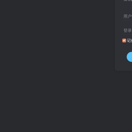
用户
登录
记