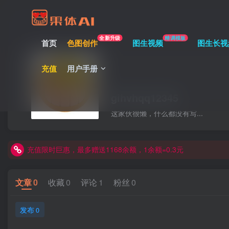
全新升级
精调模板
首页
色图创作
图生视频
图生长视
充值
用户手册
gihvhqq12345
这家伙很懒，什么都没有写...
充值限时巨惠，最多赠送1168余额，1余额=0.3元
充值限时巨惠，最多赠送1168余额，1余额=0.3元
充值限时巨惠，最多赠送1168余额，1余额=0.3元
文章
0
收藏
0
评论
1
粉丝
0
发布
0